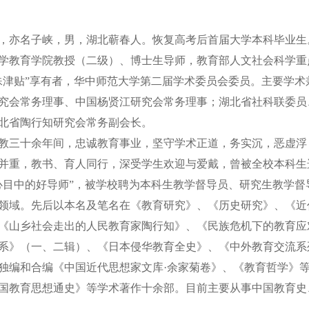
，亦名子峡，男，湖北蕲春人。恢复高考后首届大学本科毕业生
学教育学院教授（二级）、博士生导师，教育部人文社会科学重
殊津贴”享有者，华中师范大学第二届学术委员会委员。主要学
究会常务理事、中国杨贤江研究会常务理事；湖北省社科联委员
北省陶行知研究会常务副会长。
教三十余年间，忠诚教育事业，坚守学术正道，务实沉，恶虚浮
并重，教书、育人同行，深受学生欢迎与爱戴，曾被全校本科生
心目中的好导师”，被学校聘为本科生教学督导员、研究生教学
领域。先后以本名及笔名在《教育研究》、《历史研究》、《近
《山乡社会走出的人民教育家陶行知》、《民族危机下的教育应
系》（一、二辑）、《日本侵华教育全史》、《中外教育交流系
独编和合编《中国近代思想家文库·余家菊卷》、《教育哲学》
国教育思想通史》等学术著作十余部。目前主要从事中国教育史