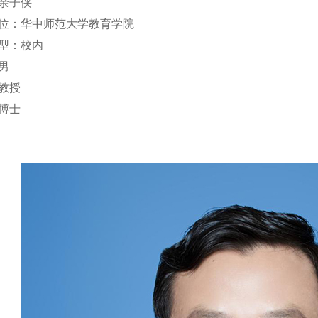
余子侠
位：华中师范大学教育学院
型：校内
男
教授
博士