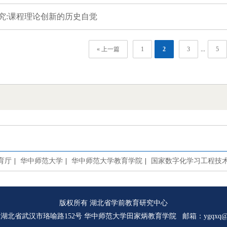
究:课程理论创新的历史自觉
« 上一篇
1
2
3
...
5
育厅
|
华中师范大学
|
华中师范大学教育学院
|
国家数字化学习工程技
版权所有 湖北省学前教育研究中心
北省武汉市珞喻路152号 华中师范大学田家炳教育学院 邮箱：ygqxq@ccnu