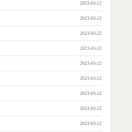
2023-03-22
2023-03-22
2023-03-22
2023-03-22
2023-03-22
2023-03-22
2023-03-22
2023-03-22
2023-03-22