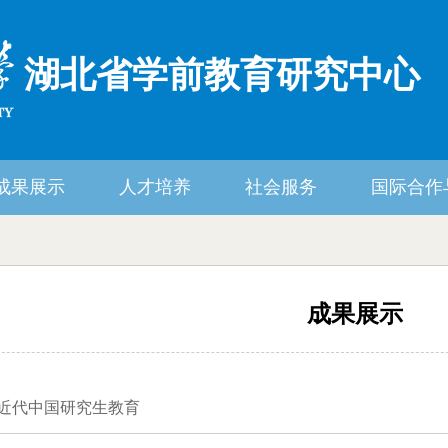
湖北省学前教育研究中心
成果展示
人才培养
社会服务
国际合作
成果展示
近代中国研究生教育