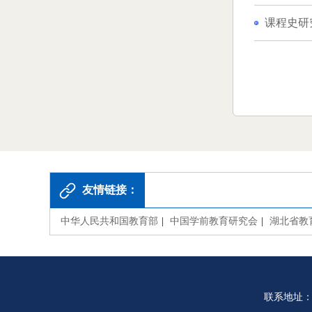
课程史研
友情链接：
中华人民共和国教育部
|
中国学前教育研究会
|
湖北省教
联系地址：湖