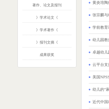
黄炎培陶
著作、论文及报刊
张宗麟与
》学术论文《
学前教育
》学术著作《
幼儿园教
》报刊文摘《
卓越幼儿
成果获奖
云平台支
美国NP
幼儿的“
近代中国