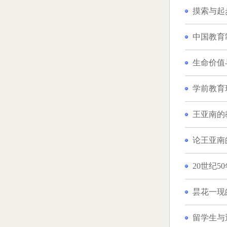
摸索与起
中国教育
生命价值
学前教育
王亚南的
论王亚南
20世纪
昙花一现
留学生与