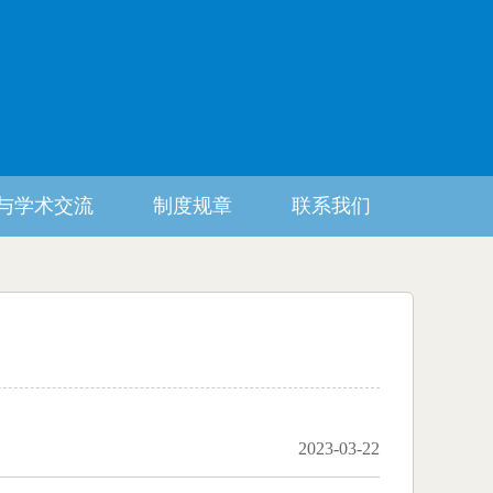
与学术交流
制度规章
联系我们
2023-03-22